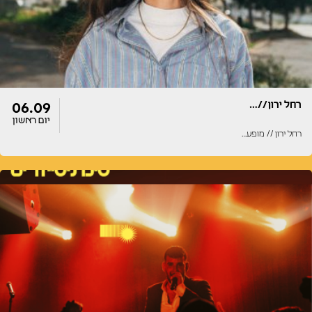
רחל ירון //…
06.09
יום ראשון
רחל ירון // מופע…
דלתות
הופעה
22:00
22:00