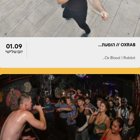
OXRAB // הופעת…
01.09
יום שלישי
Ox Blood | Rabbit…
דלתות
הופעה
22:00
22:00