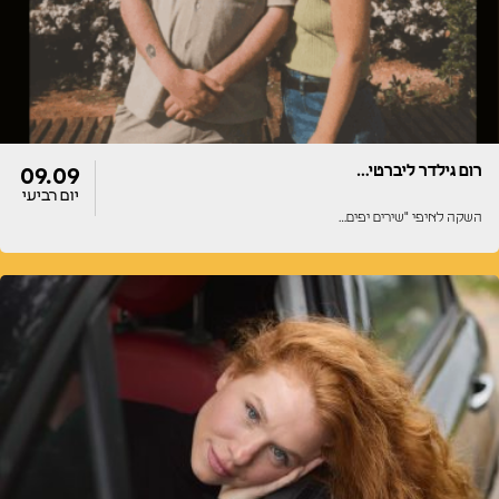
רום גילדר ליברטי…
09.09
יום רביעי
השקה לאיפי "שירים יפים…
דלתות
הופעה
20:00
20:00