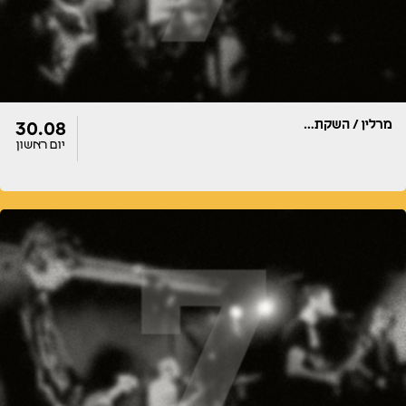
מרלין / השקת…
30.08
יום ראשון
דלתות
הופעה
22:00
22:00