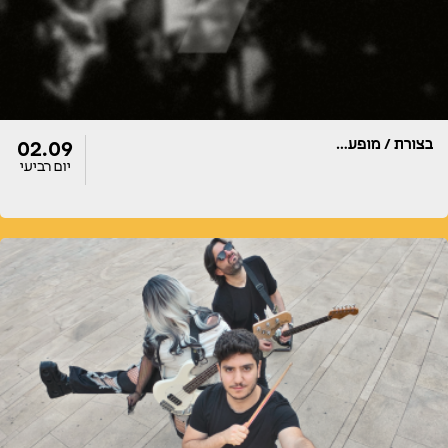
בצורת / מופע…
02.09
יום רביעי
דלתות
הופעה
20:00
20:00