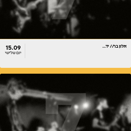
אלון בר// יד…
15.09
יום שלישי
דלתות
הופעה
22:00
22:00