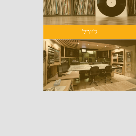
לייבל
אנלוג