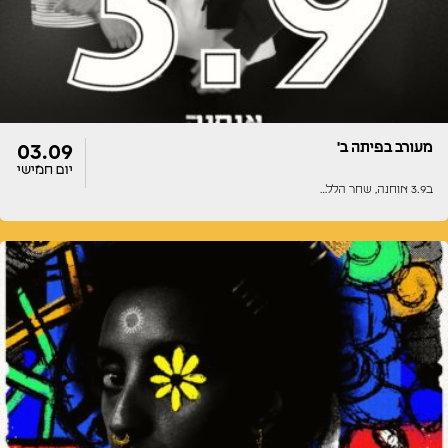
מעורב בפיתה ב'
03.09
יום חמישי
ב3.9 אוחנה, שחר הלל…
דלתות
הופעה
22:00
22:00