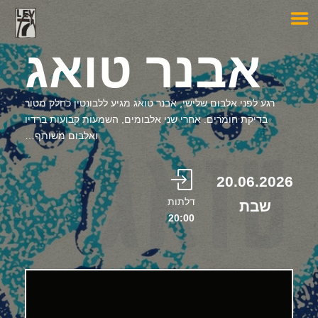
אבנר טואג
רגע לפני אלבום שלישי, אבנר טואג מגיע ללבונטין כחלק מטור
בדיקת חומרים. אחרי שני אלבומים, השמעות קבועות ברדיו
ואלבום משותף…
20.06.2026
דלתות
שבת
20:00