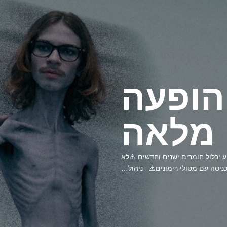
הופעה
מלאה
די טיטאן להופעה בלבונטין 7 האירוע יכלול חומרים ישנים וחדשים ⚠️לא
יסה עם מטולי רימונים⚠️ ניהול…