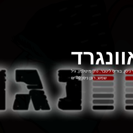
וונגרד
סן, בוריס ליטבר, נתן מיטלמן, גיל
שמש, רונן ניסן 40 ₪