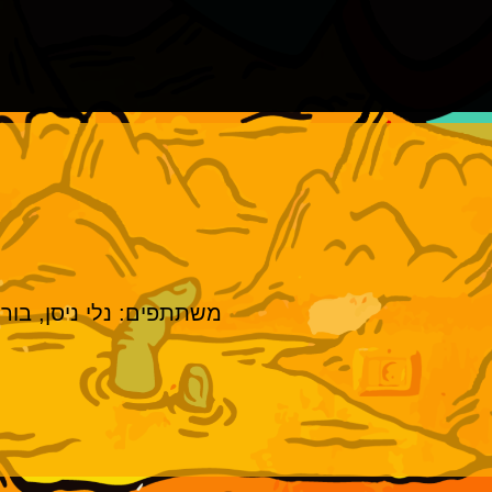
משתתפים: נלי ניסן, בורי