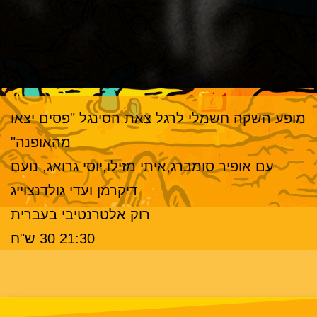
מופע השקה חשמלי לרגל צאת הסינגל "פסים יצאו
מהאופנה"
עם אופיר סומברג,איתי מזילו,יוסי גרואג, נועם
דיקרמן ועדי גולדנצוייג
רוק אלטרנטיבי בעברית
21:30 30 ש"ח