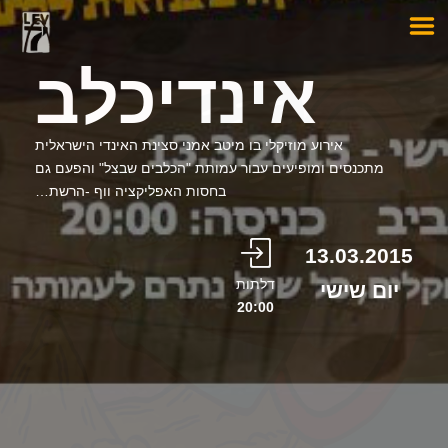
אינדיכלב
אירוע מוזיקלי בו מיטב אמני סצינת האינדי הישראלית
מתכנסים ומופיעים עבור עמותת "הכלבים שבצל" והפעם גם
בחסות האפליקציה ווף -הרשת…
13.03.2015
דלתות
יום שישי
20:00