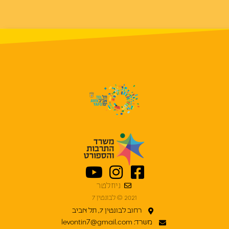
ניוזלטר
2021 © לבונטין 7
רחוב לבונטין 7, תל אביב
משרד: levontin7@gmail.com