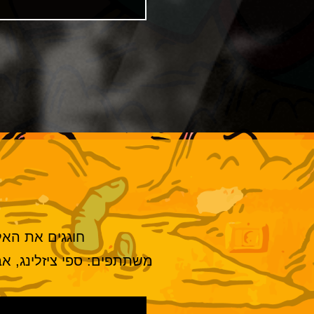
חוגגים את האל
משתתפים: ספי ציזלינג, אבנ