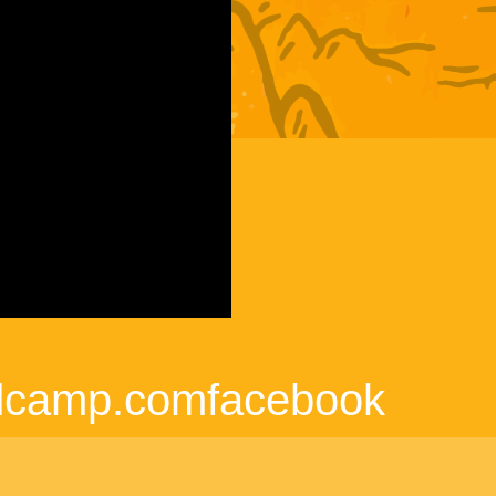
http://aloneder.bandcamp.comfacebook