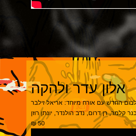
אלון עדר ולהקה
בום החדש עם אורח מיוחד: אריאל זילבר
ר קלמר, רן דרום, נדב הולנדר, יונתן רוזן
50 ₪