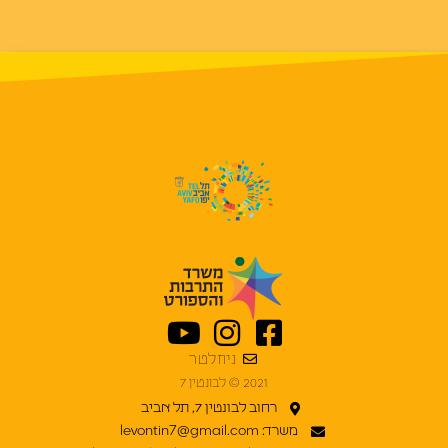
ניוזלטר
2021 © לבונטין 7
רחוב לבונטין 7, תל אביב
משרד: levontin7@gmail.com