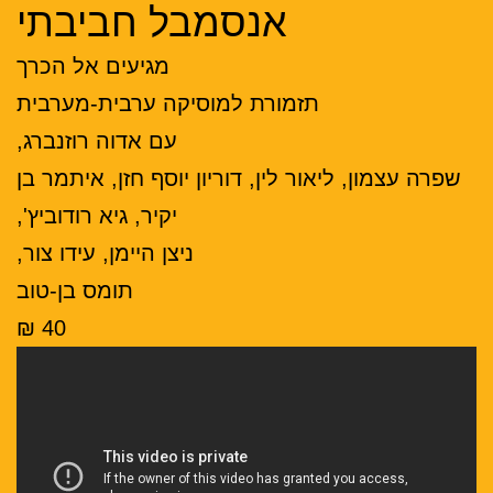
אנסמבל חביבתי
מגיעים אל הכרך
תזמורת למוסיקה ערבית-מערבית
עם אדוה רוזנברג,
שפרה עצמון, ליאור לין, דוריון יוסף חזן, איתמר בן
יקיר, גיא רודוביץ',
ניצן היימן, עידו צור,
תומס בן-טוב
40 ₪