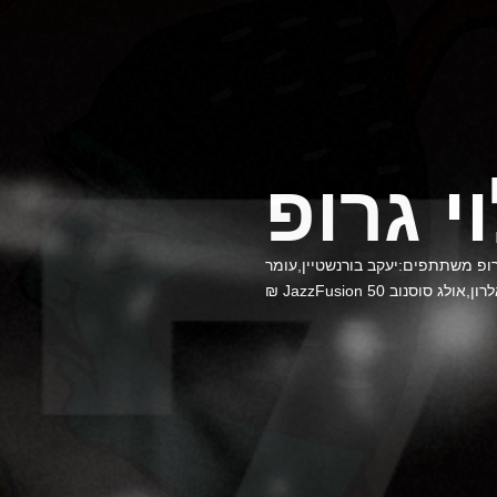
י גרופ
פ משתתפים:יעקב בורנשטיין,עומר
ולג סוסנוב JazzFusion 50 ₪