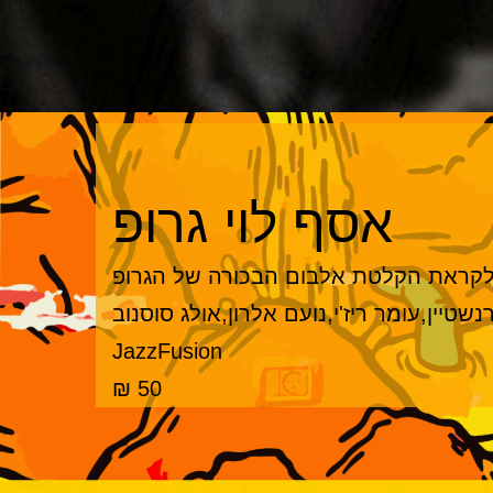
אסף לוי גרופ
לקראת הקלטת אלבום הבכורה של הגרופ
טיין,עומר ריז'י,נועם אלרון,אולג סוסנוב
JazzFusion
50 ₪