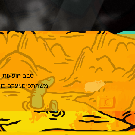
סבב הופעות 
משתתפים:יעקב בורנש