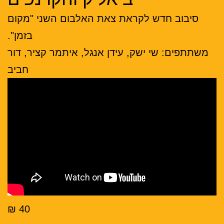
וב חדש לקראת צאת האלבום השני "מקום
בזמן".
ים: שי ישק, עידן אנגל, איתמר קציר, דור
חביב
40 ₪