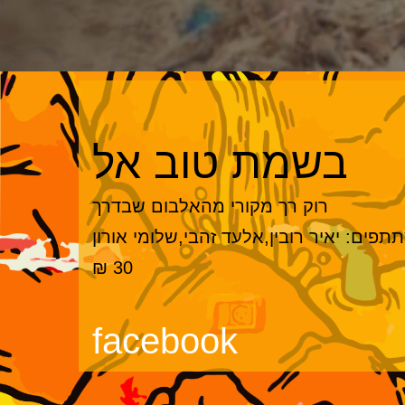
בשמת טוב אל
רוק רך מקורי מהאלבום שבדרך
פים: יאיר רובין,אלעד זהבי,שלומי אורון
30 ₪
facebook