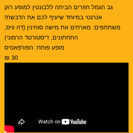
גב הגמל חוזרים הביתה ללבונטין למופע רוק
אנרגטי במיוחד שיעיף לכם את הדבשת!
משתתפים: מארחים את מישה סוחינין (דה וויס,
התחתונים, דיסטורטד הרמוני)
מופע פותח: הפורפאנזיס
30 ₪