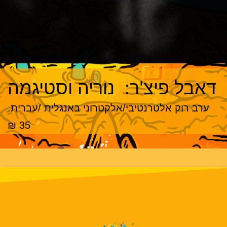
דאבל פיצ'ר: נוריה וסטיגמה
ערב רוק אלטרנטיבי/אלקטרוני באנגלית /עברית.
35 ₪