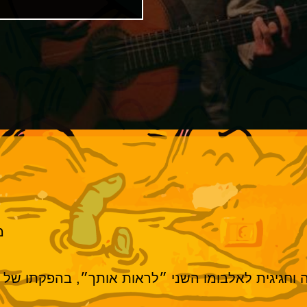
מ
ה וחגיגית לאלבומו השני ״לראות אותך״, בהפקתו של 