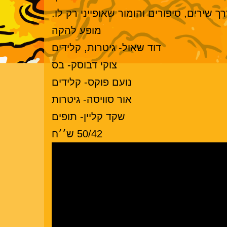
ך שירים, סיפורים והומור שאופייני רק לו.
מופע להקה
דוד שאול- גיטרות, קלידים
צוקי דבוסק- בס
נועם פוקס- קלידים
אור סוויסה- גיטרות
שקד קליין- תופים
50/42 ש׳׳ח