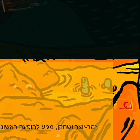
זמר-יוצר ושחקן, מגיע להופעה ראשונ