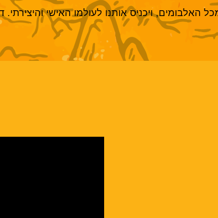
מכל האלבומים, ויכניס אותנו לעולמו האישי והיצירתי. דר