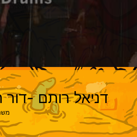
דניאל רותם -דור ה
משתת