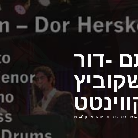
ם -דור
קוביץ
ווינטט
, קטיה טובול, יוראי אורון 40 ₪