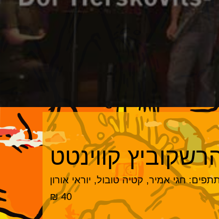
רשקוביץ קווינטט
פים: חגי אמיר, קטיה טובול, יוראי אורון
40 ₪