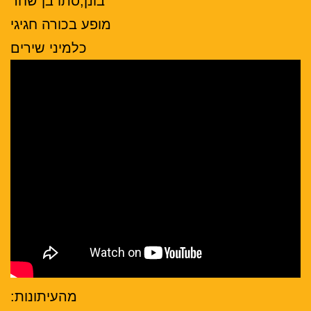
בונן,סתו בן שחר
מופע בכורה חגיגי
כלמיני שירים
מהעיתונות: