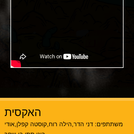
האקסית
משתתפים: דני הדר,הילה רוח,קוסטה קפלן,אודי