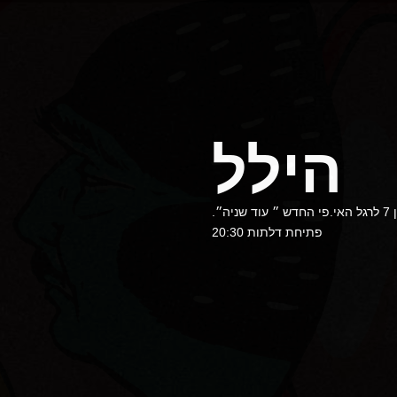
הילל
הילל הכוכב העולה מתל אביב מופיע לראשונה בלבונטין 7 לרגל האי.פי החדש ״ עוד שניה״.
פתיחת דלתות 20:30