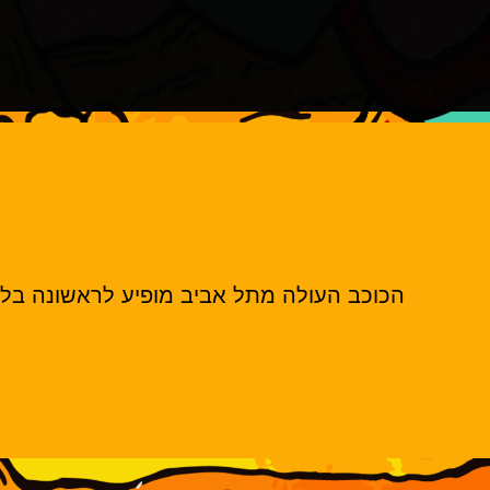
הכוכב העולה מתל אביב מופיע לראשונה בלבונטין 7 לרגל האי.פי החדש ״ ע