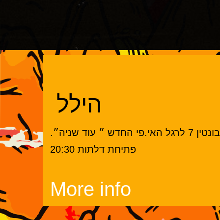
הילל
וד שניה״.
פתיחת דלתות 20:30
More info