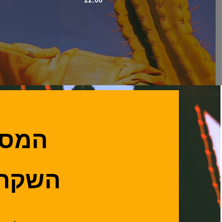
המסע 
השקת 