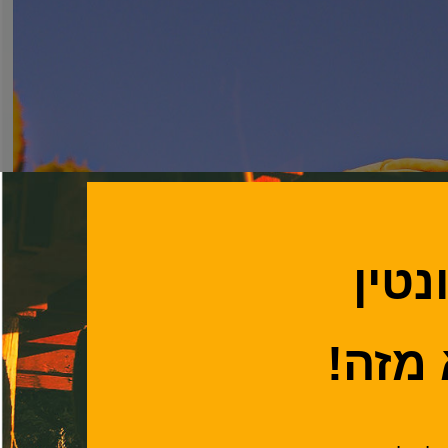
נטין
מזה!