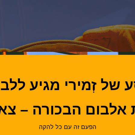
של זְמירי מגיע ללבו
אלבום הבכורה – צא 
הפעם זה עם כל להקה