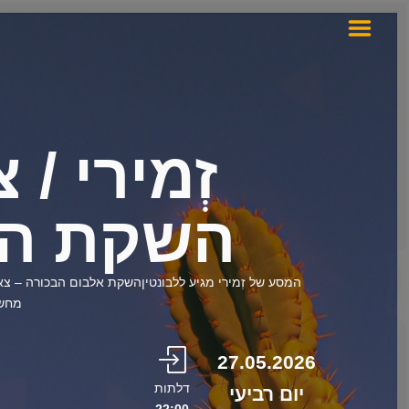
זְמירי / 
השקת הא
המסע של זְמירי מגיע ללבונטיןהשקת אלבום הבכורה – צ
מחשב
27.05.2026
דלתות
יום רביעי
22:00