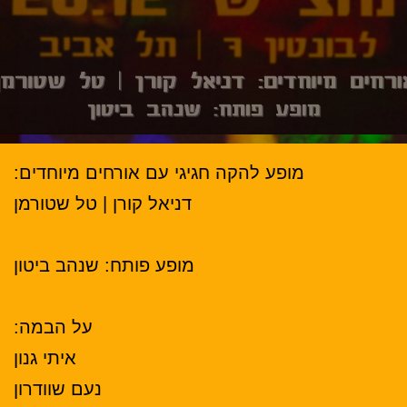
מופע להקה חגיגי עם אורחים מיוחדים:
דניאל קורן | טל שטורמן
מופע פותח: שנהב ביטון
על הבמה:
איתי גנון
נעם שוודרון