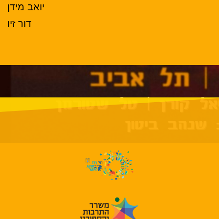
יואב מידן
דור זיו