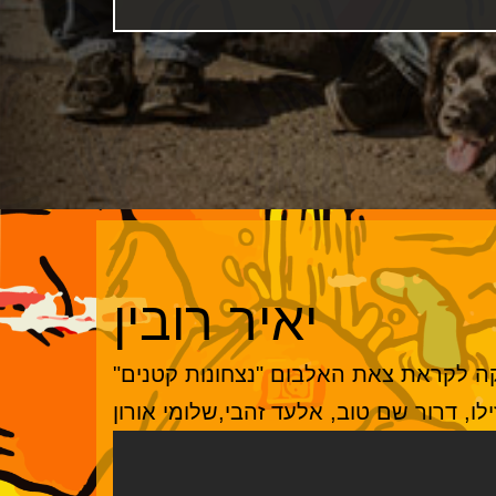
יאיר רובין
ה לקראת צאת האלבום "נצחונות קטנים"
ו, דרור שם טוב, אלעד זהבי,שלומי אורון