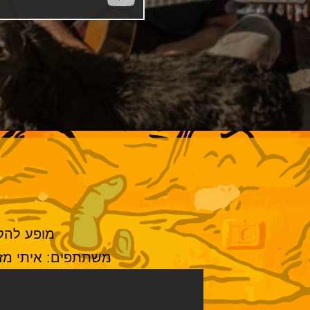
מופע להק
משתתפים: איתי מזיל