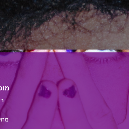
מופ
רא
מחיר 