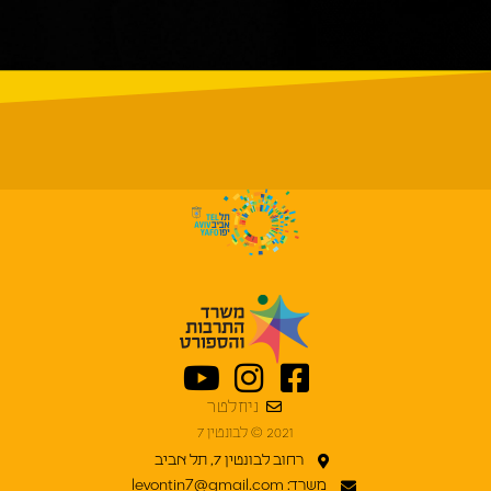
ניוזלטר
2021 © לבונטין 7
רחוב לבונטין 7, תל אביב
משרד: levontin7@gmail.com