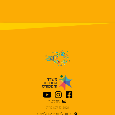
ניוזלטר
2021 © לבונטין 7
רחוב לבונטין 7, תל אביב