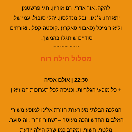
להקה: אור אדרי, רם אוריון, חגי פרשטמן
יתארחו: ג׳נגו, יובל מנדלסון, יהלי סובול, עמי שלו
וליאור
מיכל (סאבווי סאקרז) ,קוסטה קפלן, ואורחים
סודיים שיתגלו בהמשך.
﹌﹌﹌﹌﹌
מסלול הילה רוח
22:30 | אולם אסיה
+ כל מופעי הגלריות, וכניסה לכל תערוכות המוזיאון
המלכה הבלתי מעורערת חוזרת אלינו למופע משירי
האלבום החדש והכה מעוטר – "שחור זוהר". זה סוער,
מלטף, חשוף, ומקרב כמו שרק הילה יודעת