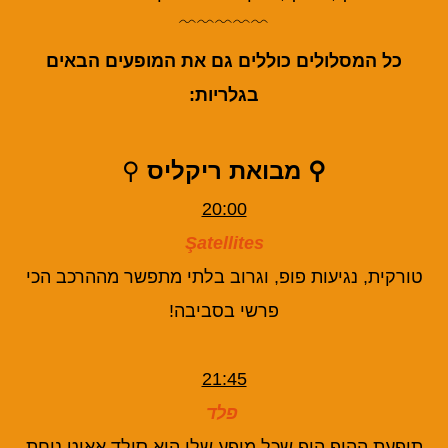
﹌﹌﹌﹌﹌
כל המסלולים כוללים גם את המופעים הבאים
בגלריות:
⚲ מבואת ריקליס
⚲
20:00
Şatellites
טורקית, נגיעות פופ, וגרוב בלתי מתפשר מההרכב הכי
פרשי בסביבה!
21:45
פלד
תופעת ההיפ הופ שכל מופע שלו הוא סולד אאוט נוחת