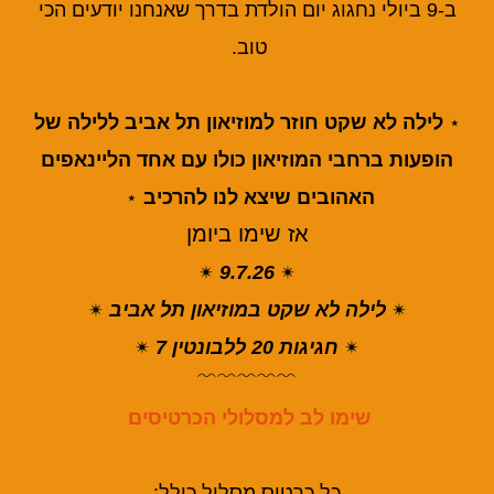
ב-9 ביולי נחגוג יום הולדת בדרך שאנחנו יודעים הכי
טוב.
לילה לא שקט חוזר למוזיאון תל אביב ללילה של
⋆
הופעות ברחבי המוזיאון כולו עם אחד הליינאפים
האהובים
שיצא לנו להרכיב
⋆
אז שימו ביומן
9.7.26
✴︎
✴︎
לילה לא שקט במוזיאון תל אביב
✴︎
✴︎
חגיגות 20 ללבונטין 7
✴︎
✴︎
﹌﹌﹌﹌﹌
שימו לב למסלולי הכרטיסים
כל כרטיס מסלול כולל: