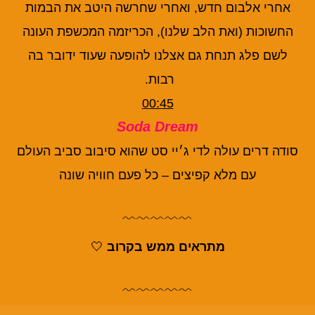
אחרי אלבום חדש, ואחרי שחרשה היטב את הבמות
החשוכות (ואת הלב שלנו), הכריזמה המכשפת העונה
לשם פלג תנחת גם אצלנו להופעה שעוד ידובר בה
רבות.
00:45
Soda Dream
סודה דרים עולה לדי ג׳יי סט שהוא סיבוב סביב העולם
עם מלא קפיצים – כל פעם חוויה שונה
﹌﹌﹌﹌﹌
מתראים ממש בקרוב
🤍
﹌﹌﹌﹌﹌