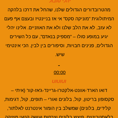
יהלי סובול
מהטרובדורים הגדולים שלנו, שהחל את דרכו בלהקה
המיתולוגית "מוניקה סקס" אי אז בניינטיז ובעצם אף פעם
לא עזב, לא את הלב שלנו ולא את האוזניים. אלינו יהלי
יגיע במופע סולו – "מספיק בנאדם", עם כל השירים
הגדולים, פנינים חבויות, וסיפורים בין לבין. הכי אינטימי
שיש.
00:00
UIUIUI
דואו הארד-אוונט-אלקטרו-גריינד-ג'אז-קור (איתי –
סקסופון בריטון, קול, בלונים ואורי – תופים, קול, דגימות,
קלידים, בלונים) שמשלב בין הומור אינטרנט לאלתור,
בלאסטביטים, פיצוץ בלונים וצרחות ועושה קטעי מוזיקה