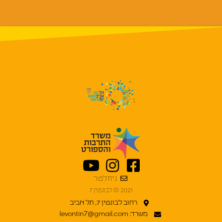
ניוזלטר
2021 © לבונטין 7
רחוב לבונטין 7, תל אביב
משרד: levontin7@gmail.com