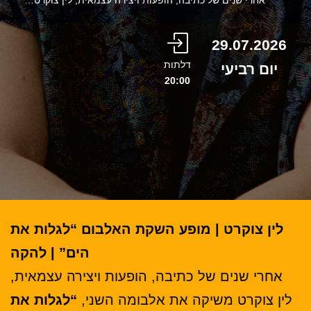
29.07.2026
דלתות
יום רביעי
20:00
לין צוקרט | מופע השקת האלבום “לגלות את
הים” | להקה
אחרי שנים של כתיבה, הופעות ויצירה עצמאית,
לין צוקרט משיקה את אלבומה השני,
“לגלות את