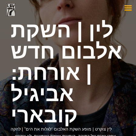
לין | השקת
אלבום חדש
| אורחת:
אביגיל
קובארי
לין צוקרט | מופע השקת האלבום “לגלות את הים” | להקה
אחרי שנים של כתיבה, הופעות ויצירה עצמאית, לין צוקרט…