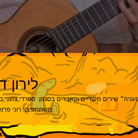
לירון ד
עניה״ שירים מקוריים וקאברים בסגנון: ספרדי,צועני,ב
משתתפים: רוני פרנס,