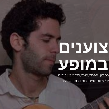
צוענים
במופע
סגנון: ספרדי,צועני,בלקני בעיבודים
צד! משתתפים: רוני פרנס, אודליה…