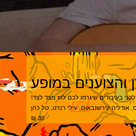
ן והצוענים במופע
לקני בעיבודים שיגרמו לכם לזוז מצד לצד!
 אודליה קירשנבאום, עילי רנרט, טל כהן
30 ₪