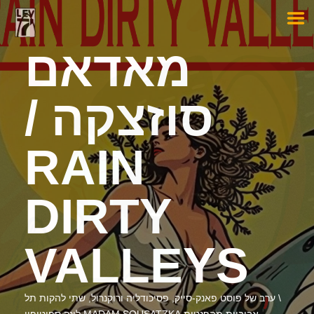
מאדאם
סוזצקה /
RAIN
DIRTY
VALLEYS
\ ערב של פוסט פאנק-סייק, פסיכודליה ורוקנרול, שתי להקות תל
אביביות מהפנטות MADAM SOUSATZKA לינק ספוטיפיי