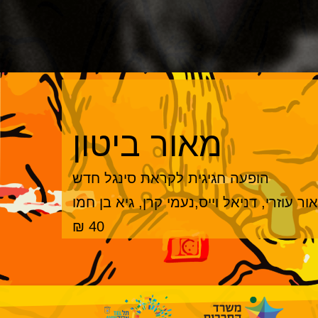
מאור ביטון
הופעה חגיגית לקראת סינגל חדש
 עוזרי, דניאל וייס,נעמי קרן, גיא בן חמו
40 ₪