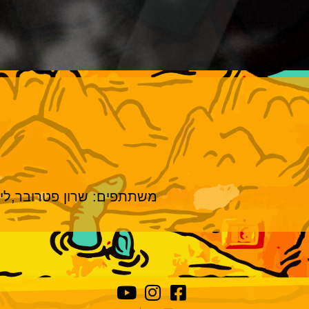
משתתפים: שרון פטרובר,ליאור