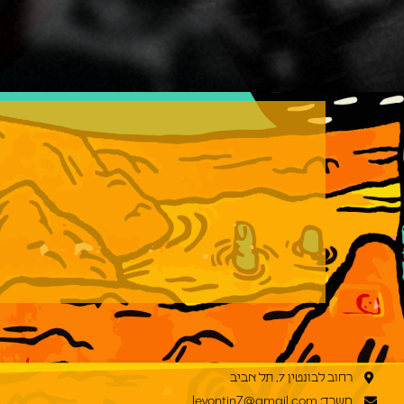
רחוב לבונטין 7, תל אביב
משרד: levontin7@gmail.com