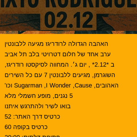
האהבה הגדולה לרודריגז מגיעה ללבונטין
ערב אחד של חלום דטרויטי בלב תל אביב
ב *2.12* , יום ג׳. המחווה לסיקסטו רודריגז,
השוגרמן, מגיעים ללבונטין 7 עם כל השירים
האהובים, Sugarman ,I Wonder ,Cause וכו'
5 נגנים, מופע חשמלי מלא
בואו לשיר ולהתרגש איתנו
כרטיס דרך האתר: 52
כרטיס בקופה 60