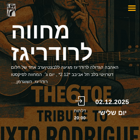
מחווה
לרודריגז
האהבה הגדולה לרודריגז מגיעה ללבונטיןערב אחד של חלום
דטרויטי בלב תל אביבב *2.12* , יום ג׳. המחווה לסיקסטו
רודריגז, השוגרמן,…
02.12.2025
דלתות
יום שלישי
20:00