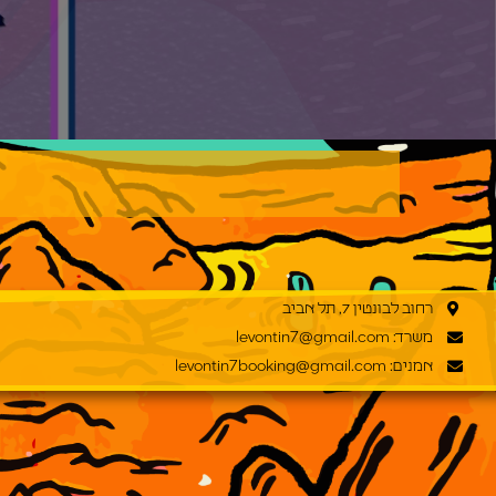
רחוב לבונטין 7, תל אביב
משרד: levontin7@gmail.com
אמנים: levontin7booking@gmail.com