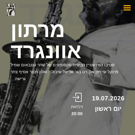
‎מרתון
אוונגרד
‎סטיבו הורנשטיין רביעית סקסופונים של שחר טננבאום שמיל
פרנקל שי חזן אלברט בגר אריאל שיבולת ואלון רנצר אסיף צחר
גרישה…
19.07.2026
דלתות
יום ראשון
20:00