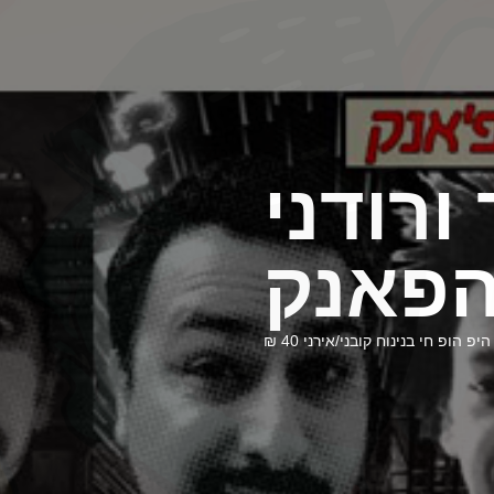
ורודני
פאנק
היפ הופ חי בנינוח קובני/אירני 40 ₪