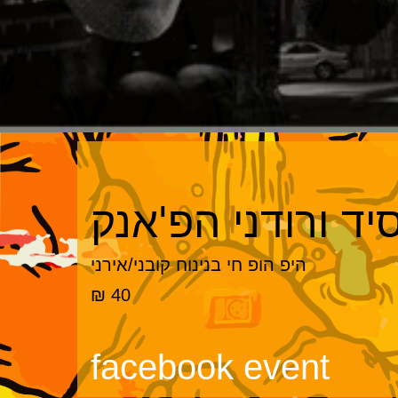
יד ורודני הפ'אנק
היפ הופ חי בנינוח קובני/אירני
40 ₪
facebook event