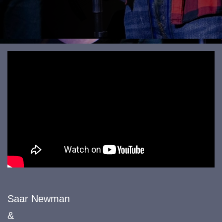
Saar Newman
&