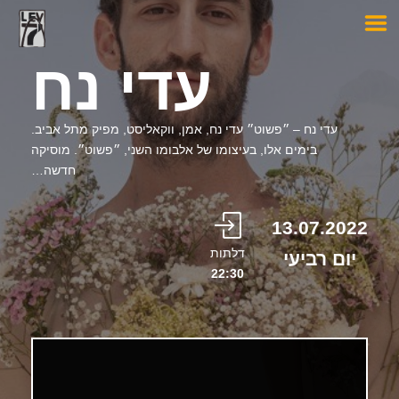
עדי נח
עדי נח – ״פשוט״ עדי נח, אמן, ווקאליסט, מפיק מתל אביב.
בימים אלו, בעיצומו של אלבומו השני, ״פשוט״. מוסיקה
חדשה…
13.07.2022
דלתות
יום רביעי
22:30