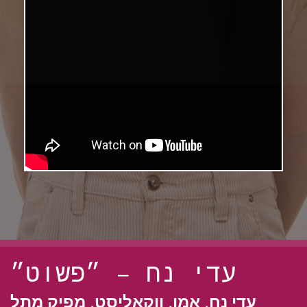
עדי נח – ״פשוט״
עדי נח, אמן, ווקאליסט, מפיק מתל