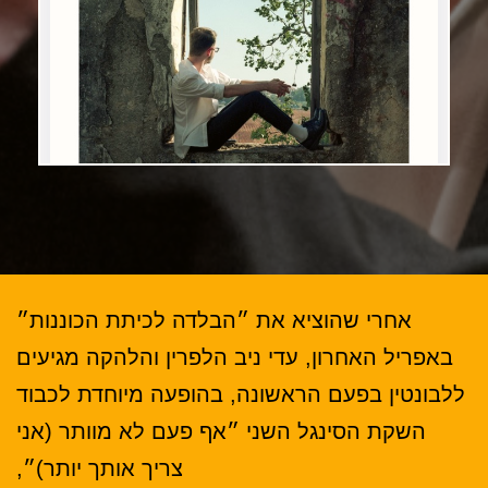
אחרי שהוציא את ״הבלדה לכיתת הכוננות״
באפריל האחרון, עדי ניב הלפרין והלהקה מגיעים
ללבונטין בפעם הראשונה, בהופעה מיוחדת לכבוד
השקת הסינגל השני ״אף פעם לא מוותר (אני
צריך אותך יותר)״,