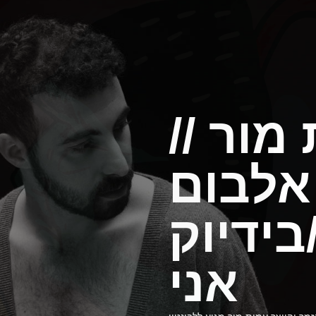
מור //
לבום
בידיוק
אני