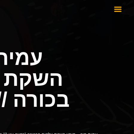
עמית 
השקת א
בכורה //