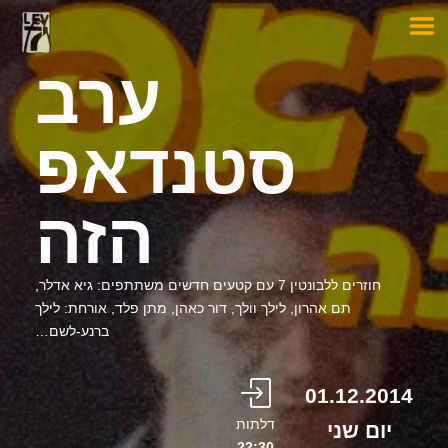
ערב
סטנדאפ
הזה
חוזרים ללבונטין 7 עם קטעים חדשים משתתפים: גיא אדלר,
תם אהרון, לילך וולך, דור כאהן, מתן פלד, אורחת: לילך
ברנע-לשם…
01.12.2014
דלתות
יום שני
22:30