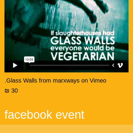
.
Glass Walls
from
marxways
on
Vimeo
30 ₪
facebook event