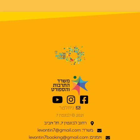
ניוזלטר
2021 © לבונטין 7
רחוב לבונטין 7, תל אביב
משרד: levontin7@gmail.com
אמנים: levontin7booking@gmail.com