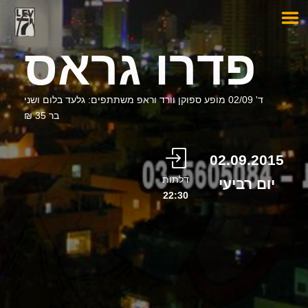
פדרו גראס
ד' 02/09 מופע ספוקן וורד וראפ משתתפים: גלעד בלום ושני
בר 35 ₪
02.09.2015
דלתות
יום רביעי
22:30