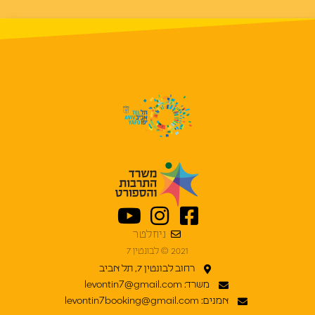
ניוזלטר
2021 © לבונטין 7
רחוב לבונטין 7, תל אביב
משרד: levontin7@gmail.com
אמנים: levontin7booking@gmail.com