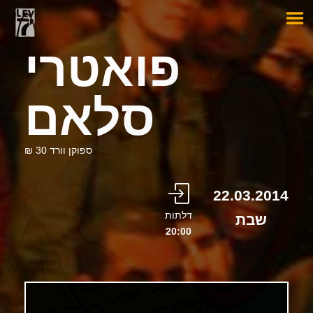
פואטרי
סלאם
ספוקן וורד 30 ₪
22.03.2014
דלתות
שבת
20:00