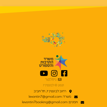
ניוזלטר
2021 © לבונטין 7
רחוב לבונטין 7, תל אביב
משרד: levontin7@gmail.com
אמנים: levontin7booking@gmail.com