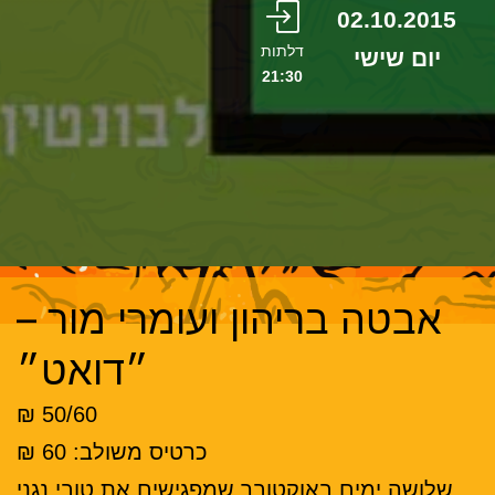
02.10.2015
דלתות
יום שישי
21:30
אבטה בריהון ועומרי מור –
״דואט״
50/60 ₪
כרטיס משולב: 60 ₪
שלושה ימים באוקטובר שמפגישים את טובי נגני