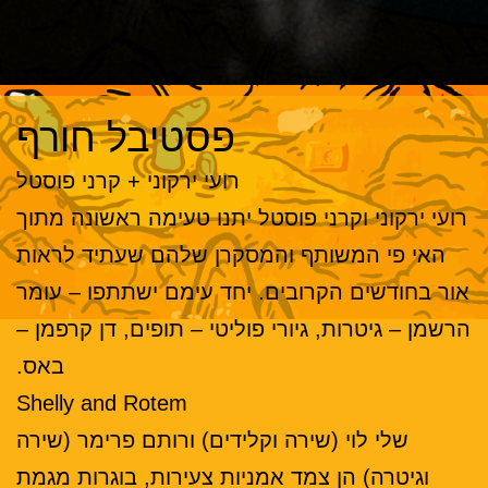
פסטיבל חורף
רועי ירקוני + קרני פוסטל
רועי ירקוני וקרני פוסטל יתנו טעימה ראשונה מתוך
האי פי המשותף והמסקרן שלהם שעתיד לראות
אור בחודשים הקרובים. יחד עימם ישתתפו – עומר
הרשמן – גיטרות, גיורי פוליטי – תופים, דן קרפמן –
באס.
Shelly and Rotem
שלי לוי (שירה וקלידים) ורותם פרימר (שירה
וגיטרה) הן צמד אמניות צעירות, בוגרות מגמת