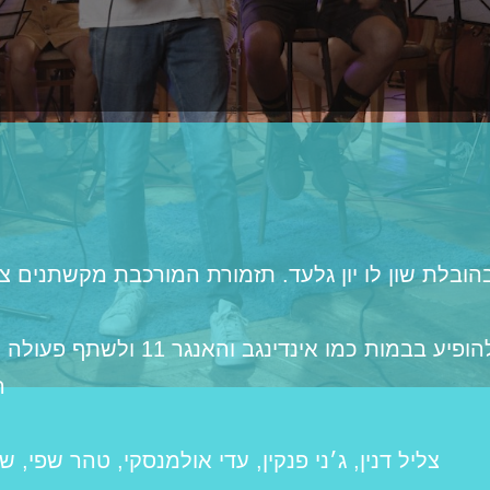
ובלת שון לו יון גלעד. תזמורת המורכבת מקשתנים צעי
רק בשנתיים האחרונות צ׳יל פיל הספי
ר
צליל דנין, ג׳ני פנקין, עדי אולמנסקי, טהר שפי, ש