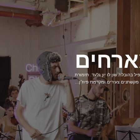
מארחים
ל בהובלת שון לו יון גלעד. תזמורת
מקשתנים צעירים ומקדמת פיוז׳ן…