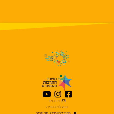
ניוזלטר
2021 © לבונטין 7
רחוב לבונטין 7, תל אביב