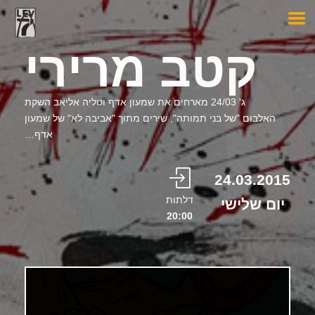
קטב מרירי
ג' 24/03 מארחים את שמעון אדף וטליה אליאב השקת
האלבום "של בני תמותה", שירים מתוך "אביבה לא" של שמעון
אדף…
24.03.2015
דלתות
יום שלישי
20:00