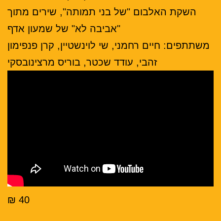
השקת האלבום "של בני תמותה", שירים מתוך
"אביבה לא" של שמעון אדף
משתתפים: חיים רחמני, שי לוינשטיין, קרן פנפימון
זהבי, עודד שכטר, בוריס מרצינובסקי
40 ₪