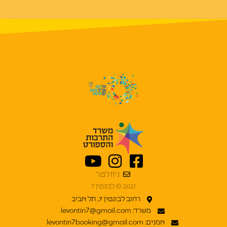
ניוזלטר
2021 © לבונטין 7
רחוב לבונטין 7, תל אביב
משרד: levontin7@gmail.com
אמנים: levontin7booking@gmail.com