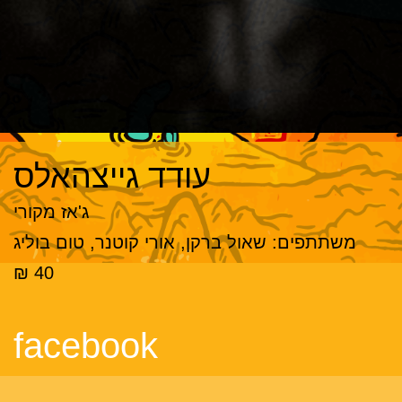
עודד גייצהאלס
ג'אז מקורי
משתתפים: שאול ברקן, אורי קוטנר, טום בוליג
40 ₪
facebook