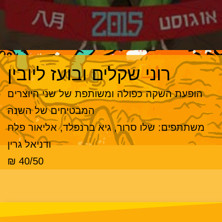
רוני שקלים ובועז ליובין
הופעת השקה כפולה ומשותפת של שני היוצרים
המבטיחים של השנה
משתתפים: שלו סרור, גיא ברנפלד, אליאור פלח
ודניאל גרין
40/50 ₪