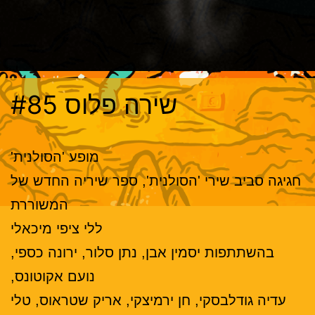
שירה פלוס #85
מופע 'הסולנית'
חגיגה סביב שירי 'הסולנית', ספר שיריה החדש של
המשוררת
ללי ציפי מיכאלי
בהשתתפות יסמין אבן, נתן סלור, ירונה כספי,
נועם אקוטונס,
עדיה גודלבסקי, חן ירמיצקי, אריק שטראוס, טלי