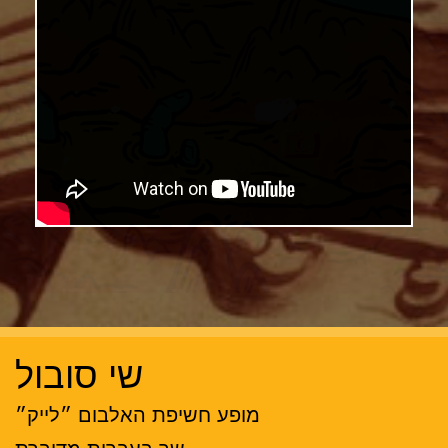
שי סובול
מופע חשיפת האלבום ״לייק״