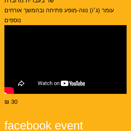
שר בעברית מדוברת
עומר (ג׳ו) נווה-מופע פתיחה ובהמשך אורחים
נוספים
30 ₪
facebook event